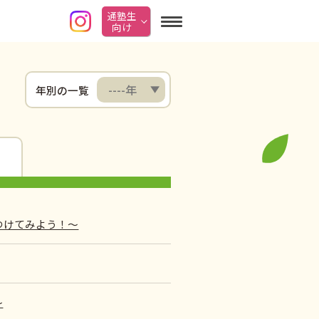
通塾生
向け
年別の一覧
つけてみよう！～
～