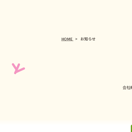
投
稿
ナ
ビ
HOME
お知らせ
ゲ
ー
シ
ョ
会社
ン