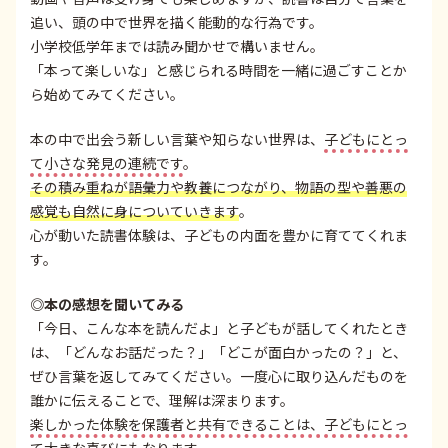
追い、頭の中で世界を描く能動的な行為です。
小学校低学年までは読み聞かせで構いません。
「本って楽しいな」と感じられる時間を一緒に過ごすことか
ら始めてみてください。
本の中で出会う新しい言葉や知らない世界は、
子どもにとっ
て小さな発見の連続です
。
その積み重ねが語彙力や教養につながり、物語の型や善悪の
感覚も自然に身についていきます
。
心が動いた読書体験は、子どもの内面を豊かに育ててくれま
す。
◎本の感想を聞いてみる
「今日、こんな本を読んだよ」と子どもが話してくれたとき
は、「どんなお話だった？」「どこが面白かったの？」と、
ぜひ言葉を返してみてください。一度心に取り込んだものを
誰かに伝えることで、理解は深まります。
楽しかった体験を保護者と共有できることは、子どもにとっ
て大きな喜びにもなります
。