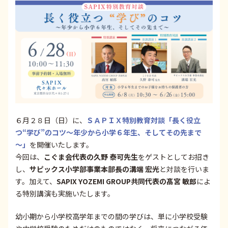
６月２８日（日）に、
ＳＡＰＩＸ特別教育対談「長く役立
つ“学び”のコツ～年少から小学６年生、そしてその先まで
～」
を開催いたします。
今回は、
こぐま会代表の久野 泰可先生
をゲストとしてお招き
し、
サピックス小学部事業本部長の溝端 宏光
と対談を行いま
す。加えて、
SAPIX YOZEMI GROUP共同代表の髙宮 敏郎
によ
る特別講演も実施いたします。
幼小期から小学校高学年までの間の学びは、単に小学校受験