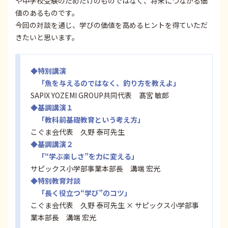
や中学校受験のためだけのものではなく、将来につながる価
値のあるものです。
今回の対談を通じ、学びの価値を高めるヒントを得ていただ
きたいと思います。
◆特別講演
「魚を与えるのではなく、釣り方を教えよ」
SAPIX YOZEMI GROUP共同代表 髙宮 敏郎
◆基調講演１
「教科前基礎教育という考え方」
こぐま会代表 久野 泰可先生
◆基調講演２
「“学ぶ楽しさ”を力に変える」
サピックス小学部事業本部長 溝端 宏光
◆特別教育対談
「長く役立つ“学び”のコツ」
こぐま会代表 久野 泰可先生 × サピックス小学部事
業本部長 溝端 宏光